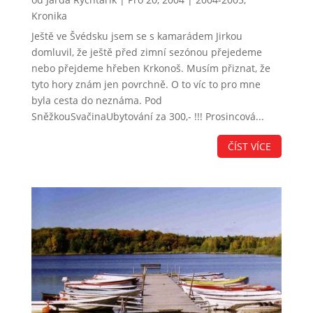
Kronika
Ještě ve Švédsku jsem se s kamarádem Jirkou
domluvil, že ještě před zimní sezónou přejedeme
nebo přejdeme hřeben Krkonoš. Musím přiznat, že
tyto hory znám jen povrchně. O to víc to pro mne
byla cesta do neznáma. Pod
SněžkouSvačinaUbytování za 300,- !!! Prosincová...
ČÍST VÍCE