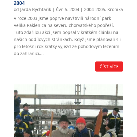
2004
od
Jarda Rychtařík
|
Čvn 5, 2004
|
2004-2005
,
Kronika
V roce 2003 jsme poprvé navštívili národní park
Velika Paklenica na severu chorvatského pobřeží.
Tuto zdařilou akci jsem popsal v krátkém článku na
našich oddílových stránkách. Když jsme plánovali s i
pro letošní rok krátký výjezd ze pohodovým lezením
do zahraničí,...
ČÍST VÍCE