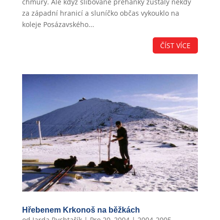
chmury. Ale když slibované přeháňky zůstaly někdy
za západní hranicí a sluníčko občas vykouklo na
koleje Posázavského...
ČÍST VÍCE
Hřebenem Krkonoš na běžkách
od
Jarda Rychtařík
|
Pro 20, 2004
|
2004-2005
,