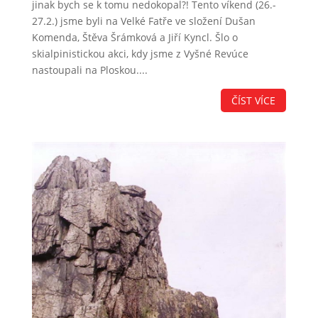
jinak bych se k tomu nedokopal?! Tento víkend (26.-
27.2.) jsme byli na Velké Fatře ve složení Dušan
Komenda, Štěva Šrámková a Jiří Kyncl. Šlo o
skialpinistickou akci, kdy jsme z Vyšné Revúce
nastoupali na Ploskou....
ČÍST VÍCE