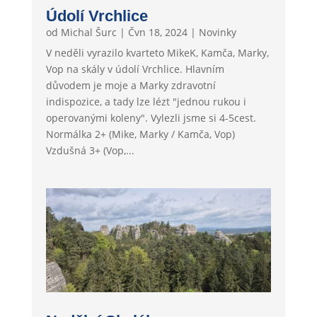
Údolí Vrchlice
od
Michal Šurc
|
Čvn 18, 2024
|
Novinky
V neděli vyrazilo kvarteto MikeK, Kamča, Marky,
Vop na skály v údolí Vrchlice. Hlavním
důvodem je moje a Marky zdravotní
indispozice, a tady lze lézt "jednou rukou i
operovanými koleny". Vylezli jsme si 4-5cest.
Normálka 2+ (Mike, Marky / Kamča, Vop)
Vzdušná 3+ (Vop,...