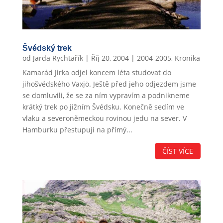
Švédský trek
od
Jarda Rychtařík
|
Říj 20, 2004
|
2004-2005
,
Kronika
Kamarád Jirka odjel koncem léta studovat do
jihošvédského Vaxjö. Ještě před jeho odjezdem jsme
se domluvili, že se za ním vypravím a podnikneme
krátký trek po jižním Švédsku. Konečně sedím ve
vlaku a severoněmeckou rovinou jedu na sever. V
Hamburku přestupuji na přímý...
ČÍST VÍCE