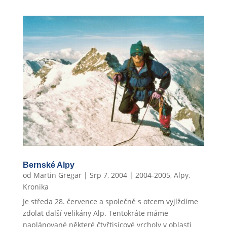
Bernské Alpy
od
Martin Gregar
|
Srp 7, 2004
|
2004-2005
,
Alpy
,
Kronika
Je středa 28. července a společně s otcem vyjíždíme
zdolat další velikány Alp. Tentokráte máme
naplánované některé čtyřtisícové vrcholy v oblasti