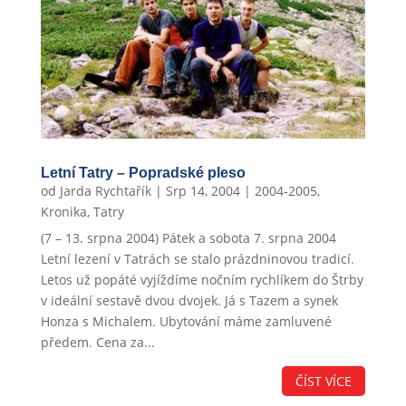
Letní Tatry – Popradské pleso
od
Jarda Rychtařík
|
Srp 14, 2004
|
2004-2005
,
Kronika
,
Tatry
(7 – 13. srpna 2004) Pátek a sobota 7. srpna 2004
Letní lezení v Tatrách se stalo prázdninovou tradicí.
Letos už popáté vyjíždíme nočním rychlíkem do Štrby
v ideální sestavě dvou dvojek. Já s Tazem a synek
Honza s Michalem. Ubytování máme zamluvené
předem. Cena za...
ČÍST VÍCE