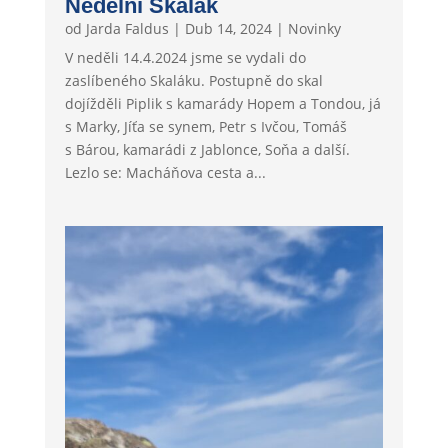
Nedělní Skalák
od
Jarda Faldus
|
Dub 14, 2024
|
Novinky
V neděli 14.4.2024 jsme se vydali do
zaslíbeného Skaláku. Postupně do skal
dojížděli Piplik s kamarády Hopem a Tondou, já
s Marky, Jíťa se synem, Petr s Ivčou, Tomáš
s Bárou, kamarádi z Jablonce, Soňa a další.
Lezlo se: Macháňova cesta a...