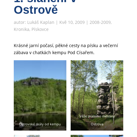
Ostrově
autor:
Lukáš Kaplan
|
Kvě 10, 2009
|
2008-2009
,
Kronika
,
Pískovce
Krásné jarní počasí, pěkné cesty na písku a večerní
zábava v chatkách kempu Pod Císařem.
Věže skalního města u
Ostrovské skály od kempu
Ostrova