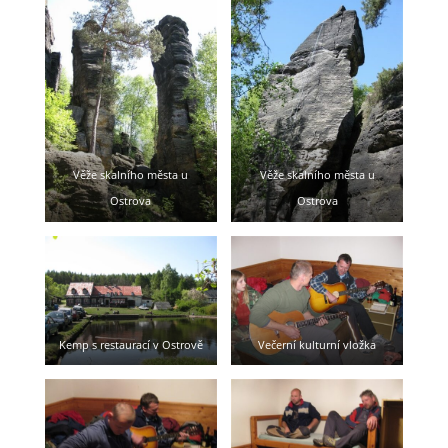
Věže skalního města u
Věže skalního města u
Ostrova
Ostrova
Kemp s restaurací v Ostrově
Večerní kulturní vložka