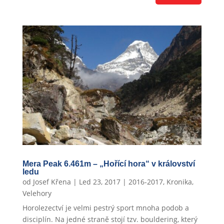
Mera Peak 6.461m – „Hořící hora“ v království
ledu
od
Josef Křena
|
Led 23, 2017
|
2016-2017
,
Kronika
,
Velehory
Horolezectví je velmi pestrý sport mnoha podob a
disciplín. Na jedné straně stojí tzv. bouldering, který