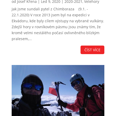
od
Josef Křena
|
Led 9, 2020
|
2020-2021
,
Velehory
Jak jsme sundali pytel z Chimboraza (9.1. -
22.1.2020) V roce 2013 jsem byl na expedici v
Ekvádoru, kde byly cílem výstupy na vybrané vulkány.
Zdejší hory v rovníkovém pásmu jsou známy tím, že
kromě velmi nestálého počasí ovlivněného blízkým
pralesem,...
ČÍST VÍCE