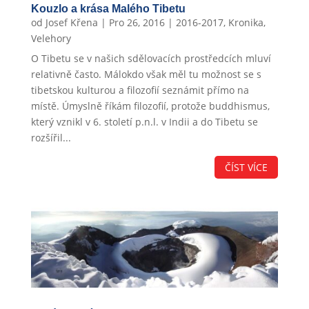
Kouzlo a krása Malého Tibetu
od
Josef Křena
|
Pro 26, 2016
|
2016-2017
,
Kronika
,
Velehory
O Tibetu se v našich sdělovacích prostředcích mluví
relativně často. Málokdo však měl tu možnost se s
tibetskou kulturou a filozofií seznámit přímo na
místě. Úmyslně říkám filozofií, protože buddhismus,
který vznikl v 6. století p.n.l. v Indii a do Tibetu se
rozšířil...
ČÍST VÍCE