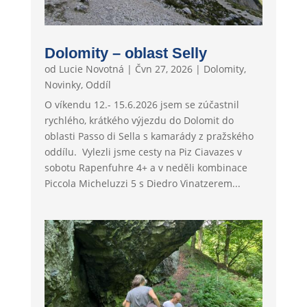
Dolomity – oblast Selly
od
Lucie Novotná
|
Čvn 27, 2026
|
Dolomity
,
Novinky
,
Oddíl
O víkendu 12.- 15.6.2026 jsem se zúčastnil
rychlého, krátkého výjezdu do Dolomit do
oblasti Passo di Sella s kamarády z pražského
oddílu. Vylezli jsme cesty na Piz Ciavazes v
sobotu Rapenfuhre 4+ a v neděli kombinace
Piccola Micheluzzi 5 s Diedro Vinatzerem...