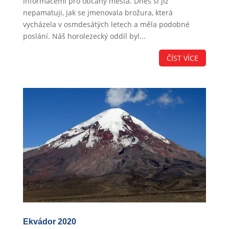
informacemi pro občany města. Dnes si již
nepamatuji, jak se jmenovala brožura, která
vycházela v osmdesátých letech a měla podobné
poslání. Náš horolezecký oddíl byl...
ČÍST VÍCE
Ekvádor 2020