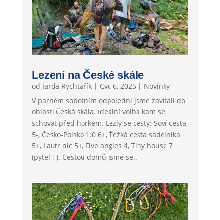
Lezení na České skále
od
Jarda Rychtařík
|
Čvc 6, 2025
|
Novinky
V parném sobotním odpoledni jsme zavítali do
oblasti Česká skála. Ideální volba kam se
schovat před horkem. Lezly se cesty: Soví cesta
5-, Česko-Polsko 1:0 6+, Ťežká cesta sádelníka
5+, Lautr nic 5+, Five angles 4, Tiny house 7
(pytel :-). Cestou domů jsme se...