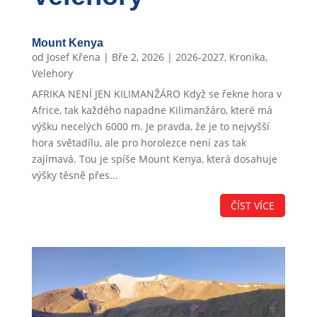
Mount Kenya
od
Josef Křena
|
Bře 2, 2026
|
2026-2027
,
Kronika
,
Velehory
AFRIKA NENÍ JEN KILIMANŽÁRO Když se řekne hora v
Africe, tak každého napadne Kilimanžáro, které má
výšku necelých 6000 m. Je pravda, že je to nejvyšší
hora světadílu, ale pro horolezce není zas tak
zajímavá. Tou je spíše Mount Kenya, která dosahuje
výšky těsně přes...
ČÍST VÍCE