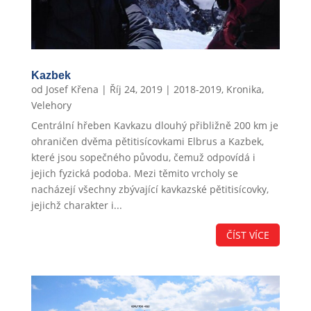
Kazbek
od
Josef Křena
|
Říj 24, 2019
|
2018-2019
,
Kronika
,
Velehory
Centrální hřeben Kavkazu dlouhý přibližně 200 km je
ohraničen dvěma pětitisícovkami Elbrus a Kazbek,
které jsou sopečného původu, čemuž odpovídá i
jejich fyzická podoba. Mezi těmito vrcholy se
nacházejí všechny zbývající kavkazské pětitisícovky,
jejichž charakter i...
ČÍST VÍCE