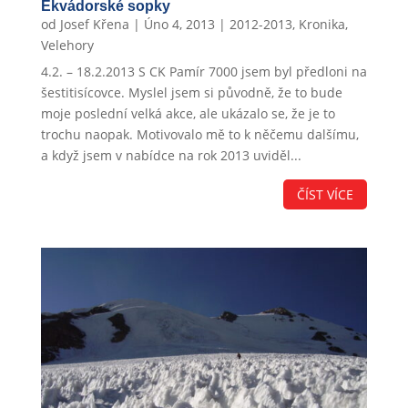
Ekvádorské sopky
od
Josef Křena
|
Úno 4, 2013
|
2012-2013
,
Kronika
,
Velehory
4.2. – 18.2.2013 S CK Pamír 7000 jsem byl předloni na
šestitisícovce. Myslel jsem si původně, že to bude
moje poslední velká akce, ale ukázalo se, že je to
trochu naopak. Motivovalo mě to k něčemu dalšímu,
a když jsem v nabídce na rok 2013 uviděl...
ČÍST VÍCE