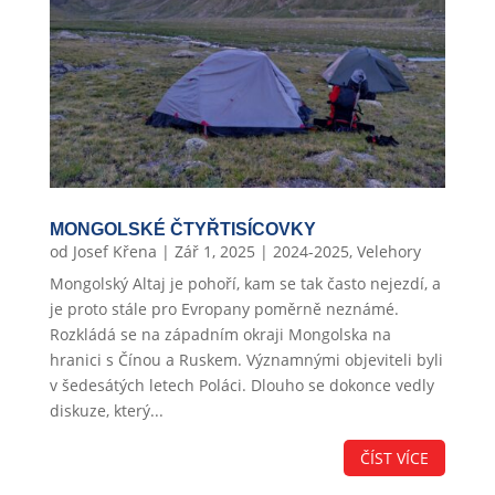
MONGOLSKÉ ČTYŘTISÍCOVKY
od
Josef Křena
|
Zář 1, 2025
|
2024-2025
,
Velehory
Mongolský Altaj je pohoří, kam se tak často nejezdí, a
je proto stále pro Evropany poměrně neznámé.
Rozkládá se na západním okraji Mongolska na
hranici s Čínou a Ruskem. Významnými objeviteli byli
v šedesátých letech Poláci. Dlouho se dokonce vedly
diskuze, který...
ČÍST VÍCE