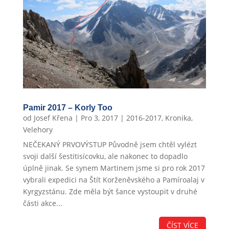
Pamir 2017 – Korly Too
od
Josef Křena
|
Pro 3, 2017
|
2016-2017
,
Kronika
,
Velehory
NEČEKANÝ PRVOVÝSTUP Původně jsem chtěl vylézt
svoji další šestitisícovku, ale nakonec to dopadlo
úplně jinak. Se synem Martinem jsme si pro rok 2017
vybrali expedici na Štít Korženěvského a Pamíroalaj v
Kyrgyzstánu. Zde měla být šance vystoupit v druhé
části akce...
ČÍST VÍCE