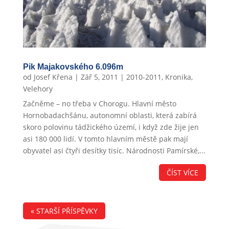
Pik Majakovského 6.096m
od
Josef Křena
|
Zář 5, 2011
|
2010-2011
,
Kronika
,
Velehory
Začněme – no třeba v Chorogu. Hlavní město
Hornobadachšánu, autonomní oblasti, která zabírá
skoro polovinu tádžického území, i když zde žije jen
asi 180 000 lidí. V tomto hlavním městě pak mají
obyvatel asi čtyři desítky tisíc. Národnosti Pamírské,...
ČÍST VÍCE
« STARŠÍ PŘÍSPĚVKY