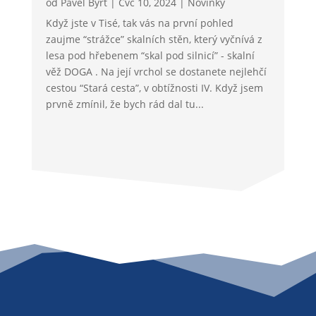
od
Pavel Byrt
|
Čvc 10, 2024
|
Novinky
Když jste v Tisé, tak vás na první pohled
zaujme “strážce” skalních stěn, který vyčnívá z
lesa pod hřebenem “skal pod silnicí” - skalní
věž DOGA . Na její vrchol se dostanete nejlehčí
cestou “Stará cesta”, v obtížnosti IV. Když jsem
prvně zmínil, že bych rád dal tu...