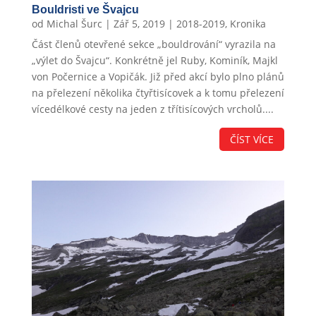
Bouldristi ve Švajcu
od
Michal Šurc
|
Zář 5, 2019
|
2018-2019
,
Kronika
Část členů otevřené sekce „bouldrování“ vyrazila na
„výlet do Švajcu“. Konkrétně jel Ruby, Kominík, Majkl
von Počernice a Vopičák. Již před akcí bylo plno plánů
na přelezení několika čtyřtisícovek a k tomu přelezení
vícedélkové cesty na jeden z třítisícových vrcholů....
ČÍST VÍCE