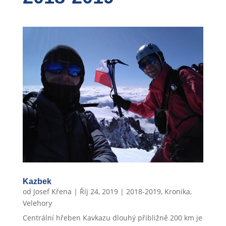
Kazbek
od
Josef Křena
|
Říj 24, 2019
|
2018-2019
,
Kronika
,
Velehory
Centrální hřeben Kavkazu dlouhý přibližně 200 km je