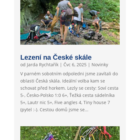
Lezení na České skále
od
Jarda Rychtařík
|
Čvc 6, 2025
|
Novinky
V parném sobotním odpoledni jsme zavítali do
oblasti Česká skála. Ideální volba kam se
schovat před horkem. Lezly se cesty: Soví cesta
5-, Česko-Polsko 1:0 6+, Ťežká cesta sádelníka
5+, Lautr nic 5+, Five angles 4, Tiny house 7
(pytel :-). Cestou domů jsme se...