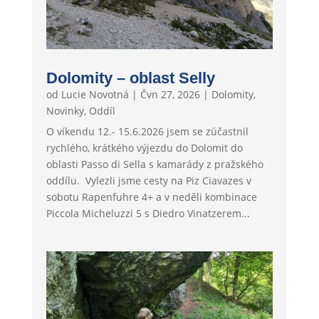
Dolomity – oblast Selly
od
Lucie Novotná
|
Čvn 27, 2026
|
Dolomity
,
Novinky
,
Oddíl
O víkendu 12.- 15.6.2026 jsem se zúčastnil
rychlého, krátkého výjezdu do Dolomit do
oblasti Passo di Sella s kamarády z pražského
oddílu. Vylezli jsme cesty na Piz Ciavazes v
sobotu Rapenfuhre 4+ a v neděli kombinace
Piccola Micheluzzi 5 s Diedro Vinatzerem...