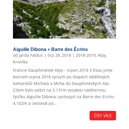
Aiguille Dibona + Barre des Écrins
od
Jarda Faldus
|
Srp 28, 2018
|
2018-2019
,
Alpy
,
Kronika
Francie Dauphinéské Alpy - srpen 2018 S Evou jsme
koncem srpna 2018 vyrazili po stopách oddílových
kamarádů Michala a Mirka do Dauphinéských Alp.
Cílem bylo vylézt na 3.131m vysokou nádhernou
špičku Aiguille Dibona, vystoupit na Barre des Ecrins
4.102m a cestovat po...
ČÍST VÍCE