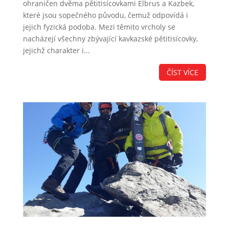
ohraničen dvěma pětitisícovkami Elbrus a Kazbek,
které jsou sopečného původu, čemuž odpovídá i
jejich fyzická podoba. Mezi těmito vrcholy se
nacházejí všechny zbývající kavkazské pětitisícovky,
jejichž charakter i...
ČÍST VÍCE