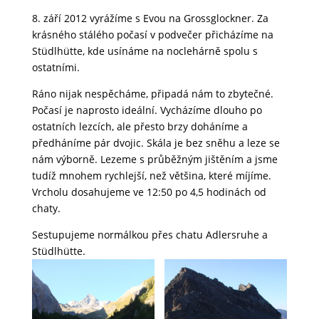
8. září 2012 vyrážíme s Evou na Grossglockner. Za
krásného stálého počasí v podvečer přicházíme na
Stüdlhütte, kde usínáme na noclehárně spolu s
ostatními.
Ráno nijak nespěcháme, připadá nám to zbytečné.
Počasí je naprosto ideální. Vycházíme dlouho po
ostatních lezcích, ale přesto brzy doháníme a
předháníme pár dvojic. Skála je bez sněhu a leze se
nám výborně. Lezeme s průběžným jištěním a jsme
tudíž mnohem rychlejší, než většina, které míjíme.
Vrcholu dosahujeme ve 12:50 po 4,5 hodinách od
chaty.
Sestupujeme normálkou přes chatu Adlersruhe a
Stüdlhütte.