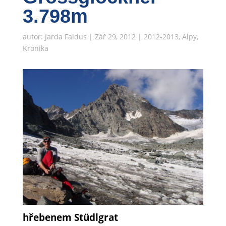
3.798m
autor:
Jarda Faldus
|
Zář 29, 2012
|
2012-2013
,
Alpy
,
Kronika
hřebenem Stüdlgrat