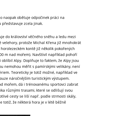
kdo naopak obětuje odpočinek práci na
 představuje zcela jinak.
tuje do království věčného sněhu a ledu mezi
 velehory, protože Michal Křena již mnohokrát
m horolezeckém kontě již několik pokořených
 6000 m nad mořem). Navštívil například pohoří
oblíbil Alpy. Doplňuje to faktem, že Alpy jsou
kou nemohou měřit s pamírskými velikány, není
riem. Teoreticky je totiž možné, například ve
ouze náročnějším turistickým výstupem.
ad mořem, dá i trénovanému sportovci zabrat
ka různými trasami, které se odlišují svou
tlivé cesty se liší např. podle strmosti skály,
 totiž, že některá hora je v létě běžně