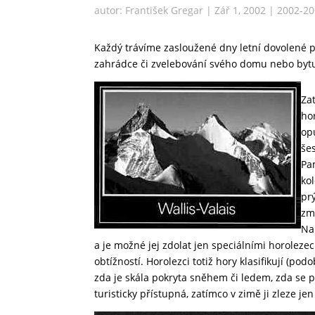
autor:
František Gregar
|
Zář 1, 2002
|
2002-2
Každý trávíme zasloužené dny letní dovolené p
zahrádce či zvelebování svého domu nebo bytu.
Za
ho
op
še
Pa
ko
pr
zm
Na
a je možné jej zdolat jen speciálními horoleze
obtížností. Horolezci totiž hory klasifikují (pod
zda je skála pokryta sněhem či ledem, zda se p
turisticky přístupná, zatímco v zimě ji zleze j