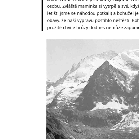
osobu. Zvláště maminka si vytrpěla své, kdy
letišti jsme se náhodou potkali) a bohužel j
obavy, že naší výpravu postihlo neštěstí. Bo
prožité chvíle hrůzy dodnes nemůže zapom