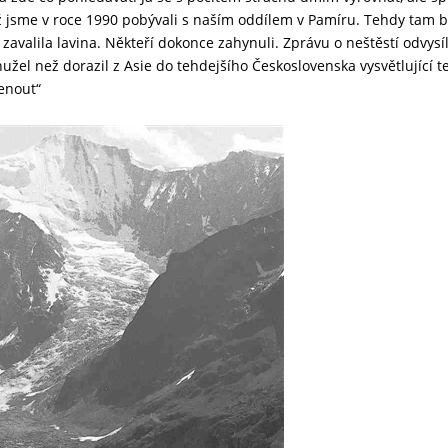
ž jsme v roce 1990 pobývali s naším oddílem v Pamíru. Tehdy tam b
e zavalila lavina. Někteří dokonce zahynuli. Zprávu o neštěstí odv
hužel než dorazil z Asie do tehdejšího Československa vysvětlující 
enout“