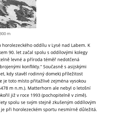
1300 m
em horolezeckého oddílu v Lysé nad Labem. K
em 90. let začal spolu s oddílovými kolegy
itelně levné a příroda téměř nedotčená
brojenými konflikty.“ Současně s asijskými
t, kdy stavěl rodinný domek) příležitost
ce je toto místo přitažlivé zejména vysokou
478 m n.m.). Matterhorn ale nebyl o letošní
ořil již v roce 1993 (pochopitelně v zimě).
d lety spolu se svým stejně zkušeným oddílovým
je při horolezeckém sportu nesmírně důležitá.