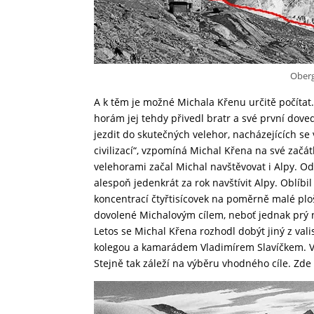
Oberg
A k těm je možné Michala Křenu určitě počítat
horám jej tehdy přivedl bratr a své první dove
jezdit do skutečných velehor, nacházejících s
civilizací“, vzpomíná Michal Křena na své začá
velehorami začal Michal navštěvovat i Alpy. Od
alespoň jedenkrát za rok navštívit Alpy. Oblíbi
koncentrací čtyřtisícovek na poměrně malé plo
dovolené Michalovým cílem, neboť jednak prý nen
Letos se Michal Křena rozhodl dobýt jiný z va
kolegou a kamarádem Vladimírem Slavíčkem. Vo
Stejně tak záleží na výběru vhodného cíle. Zd