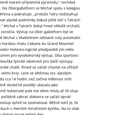
zdáleně tvarem připomíná pyramidu,“ nechává
t. Na Obergabelhorn se Michal spolu s kolegou
 Křena a pokračuje: „protože Tatry nedosahují
vat alpské podmínky dokud ještě leží v Tatrách
.“ Michal v Tatrách dobyl hned několik vrcholů,
 zúročila. Výstup na Ober-gabelhorn byl ve
ě Michal s Vladimírem odstavili svůj automobil
y na horskou chatu Cabane du Grand Mountet
původní meteoro-logické předpovědi jim mělo
aktorem pro vysokohorský výstup. Oba sportovci
zkouška fyzické odolnosti pro další výstupy.
ké chatě. Ihned se začali chystat na zítřejší
t velmi brzy. Leze se většinou tzv. alpským
y do cca 14 hodin, než začíná měknout sníh.
tně skutečně později ukázalo jako
mž ledovcové pole má sklon místy až 50 stup-
al pořádně zabrat, dokonce se začali oproti
stup vpřed se zpomaloval. Běžné totiž je, že
 vzduch s menším množstvím kyslíku. Na to však
 zbýval pouze jediný den.