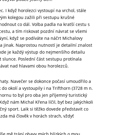
 I když horolezci vystoupí na vrchol, stále
svým kolegou zažili při sestupu krušné
zhodnout co dál. Volba padla na kratší cestu s
estu, a tím riskovat pozdní návrat se všemi
Nyní, když se podíváte na náčrt Michalovy
a jinak. Naprostou nutností je detailní znalost
kde je každý výstup do nejmenšího detailu
 slunce. Poslední část sestupu protínala
étávat nad hlavami obou horolezců.
chaty. Navečer se dokonce počasí umoudřilo a
do okolí a vystoupily i na Trifthorn (3728 m n.
ornu to byl pro oba jen příjemný turistický
 Když nám Michal Křena líčil, byť bez jakýchkoli
ý sport. Laik si těžko dovede představit co
, zda má člověk v horách strach, vždyť
íše mě trápí obavy mých blízkých o mou