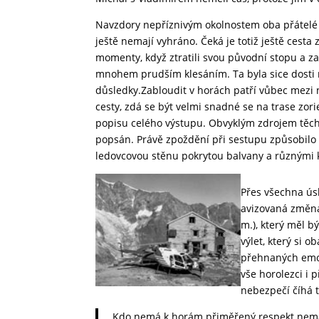
Navzdory nepříznivým okolnostem oba přátelé kr
ještě nemají vyhráno. Čeká je totiž ještě cesta
momenty, když ztratili svou původní stopu a zab
mnohem prudším klesáním. Ta byla sice dosti n
důsledky.Zabloudit v horách patří vůbec mezi n
cesty, zdá se být velmi snadné se na trase zori
popisu celého výstupu. Obvyklým zdrojem těcht
popsán. Právě zpoždění při sestupu způsobilo 
ledovcovou stěnu pokrytou balvany a různými k
Přes všechna ús
avizovaná změna 
m.), který měl b
výlet, který si 
přehnaných emoc
vše horolezci i 
nebezpečí číhá 
„Kdo nemá k horám přiměřený respekt nemá 