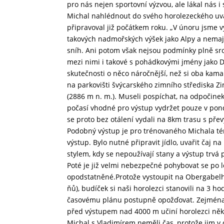
pro nás nejen sportovní výzvou, ale lákal nás
Michal nahlédnout do svého horolezeckého uva
připravoval již počátkem roku. „V únoru jsme 
takových nadmořských výšek jako Alpy a nemají
sníh. Ani potom však nejsou podmínky plně srov
mezi nimi i takové s pohádkovými jmény jako D
skutečnosti o něco náročnější, než si oba kam
na parkovišti švýcarského zimního střediska Z
(2886 m n. m.). Museli pospíchat, na odpočinek
počasí vhodné pro výstup vydržet pouze v pondě
se proto bez otálení vydali na 8km trasu s přev
Podobný výstup je pro trénovaného Michala tém
výstup. Bylo nutné připravit jídlo, uvařit čaj n
stylem, kdy se nepoužívají stany a výstup trvá
Poté je již velmi nebezpečné pohybovat se po 
opodstatněné.Protože vystoupit na Obergabelh
ňů), budíček si naši horolezci stanovili na 3 ho
časovému plánu postupně opožďovat. Zejména s 
před výstupem nad 4000 m učiní horolezci někol
Michal s Vladimírem neměli čas, protože jim 