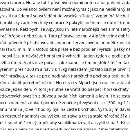
 i svým tvarem. Hora je totiž působivou dominantou a na pohled v
žování. Do velehor ovšem není možné vyrazit jako na nedělní výle
vyrazili na 5denní soustředění do Vysokých Tater,“ vzpomíná Michal
 prakticky žádné vrcholy celoročně pokryté sněhem, je nutné tréno
natelné. Řekl bych, že Alpy jsou i v létě náročnější než zimní Tatry
račí hřeben nebo Satan. Tato příprava se mu v Alpách velmi dobře
arádi původně představovali. Jednoho červencového pondělí konečn
inal (1675 m n. m.). Odtud oba přátelé bez prodlení vyrazili pěšk
 nebyl čas. K návštěvě hor si totiž vyhradili jeden týden a podle 
lí a úterý. A příznivé počasí, jak známo, je tím nejdůležitějším f
ýšením přes 1200 m a navíc s 18kg nákladem. Již tato část je první 
ěř hračkou, a tak se po 8 hodinách náročného pochodu octli na hors
a ráno, sbalit potřebné náčiní. Horolezci v Alpách jsou nuceni vstáva
 pouze jeden den. Přitom je nutné se vrátit do bezpečí horské chat
ledovcových svazích z důvodu padajících kamenů a lavin. To se osta
orn znamená zdolat i poměrně značné převýšení (cca 1300 m,přiče
dinu ranní a již ve 4 hodiny byli na cestě k vrcholu. Výstup jim dáv
rostoucí nadmořskou výškou se stávala trasa stále náročnější a po
ik snadnějších výstupů, aby se aklimatizovali a zvykli si na řidší
v důsledku nepříznivé předpovědi počasí na zdolání Obergabelhornu