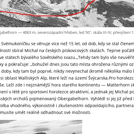
abelhorn — 4063 m, severozápadní hřeben, led 50°, skála III-IV, převýšení 
. Svémukoníčku se věnuje více než 15 let, od dob, kdy se stal člen
dnosti sbíral Michal na českých pískovcových skalách. Teprve počátk
e ve státech bývalého Sovětského svazu.„Tehdy tam bylo vše neuvěř
tky a pokračuje: „bohužel dnes jsou tato místa ohrožena různými oz
 doby, kdy tam byl poprvé, nikdy nevynechal (kromě několika málo le
l si oblast Walliských Alp, které leží na území Švýcarska.Pro horolez
še. Leží zde i nejznámější hora starého kontinentu — Matterhorn (4
í v létě pro sportovní horolezce atraktivní, a jednak jej Michal pok
lisských vrcholů pojmenovaný Obergabelhorn. Vyhlédl si jej již pře
lba vhodného, výkonostně i zkušenostmi odpovídajícího, partnera 
e musíte umět reálně odhadnout své možnosti.