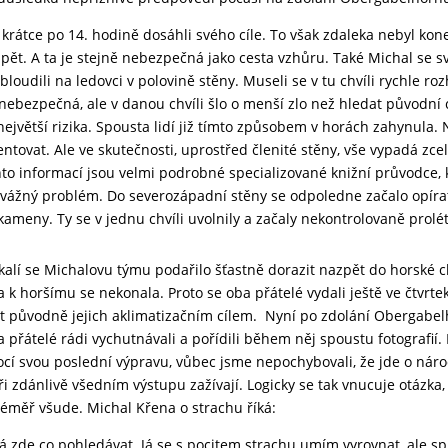
átce po 14. hodině dosáhli svého cíle. To však zdaleka nebyl konec.
 zpět. A ta je stejně nebezpečná jako cesta vzhůru. Také Michal se 
loudili na ledovci v polovině stěny. Museli se v tu chvíli rychle ro
ebezpečná, ale v danou chvíli šlo o menší zlo než hledat původní c
ejvětší rizika. Spousta lidí již tímto způsobem v horách zahynula. 
entovat. Ale ve skutečnosti, uprostřed členité stěny, vše vypadá zcel
o informací jsou velmi podrobné specializované knižní průvodce, 
vážný problém. Do severozápadní stěny se odpoledne začalo opírat
ameny. Ty se v jednu chvíli uvolnily a začaly nekontrolovaně prol
kalí se Michalovu týmu podařilo šťastně dorazit nazpět do horské 
k horšímu se nekonala. Proto se oba přátelé vydali ještě ve čtvrtek 
ýt původně jejich aklimatizačním cílem. Nyní po zdolání Obergabelh
oba přátelé rádi vychutnávali a pořídili během něj spoustu fotografií.
í svou poslední výpravu, vůbec jsme nepochybovali, že jde o náročn
při zdánlivě všedním výstupu zažívají. Logicky se tak vnucuje otázka
téměř všude. Michal Křena o strachu říká:
zde co pohledávat. Já se s pocitem strachu umím vyrovnat, ale sp