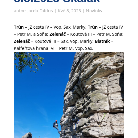
autor:
Jarda Faldus
|
Kvě 8, 2023
|
Novinky
Trůn
– JZ cesta IV – Vop, Sax, Marky;
Trůn
– JZ cesta IV
– Petr M. a Soňa;
Zelenáč
– Koutová III – Petr M, Soňa;
Zelenáč
– Koutová III – Sax, Vop, Marky;
Blatník
–
Kalfeřtova hrana. VI – Petr M. Vop, Sax.