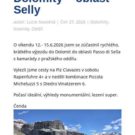
Selly
autor:
Lucie Novotná
|
Čvn 27, 2026
|
Dolomity
,
Novinky
,
Oddíl
O víkendu 12.- 15.6.2026 jsem se zúčastnil rychlého,
krátkého výjezdu do Dolomit do oblasti Passo di Sella
s kamarády z pražského oddílu.
Vylezli jsme cesty na Piz Ciavazes v sobotu
Rapenfuhre 4+ a v neděli kombinace Piccola
Micheluzzi 5 s Diedro Vinatzerem 6.
Počasí ideální, výhledy monumentální, lezení super.
Čenda