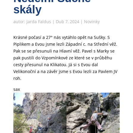
skály
autor:
Jarda Faldus
|
Dub 7, 2024
|
Novinky
Krásné počasí a 27° nás vytáhlo opět na Sušky. S
Piplikem a Evou jsme lezli Západní c. na Střední věž.
Pak se se přesunuli na Hlavní věž. Pavel s Marky se
pak pustili do Vzpomínkové ze které se v průběhu
cesty přesunul na Klikatou. Já si s Evou dal
Velikonoční a na závěr jsme s Evou lezli za Pavlem JV
roh.
sax