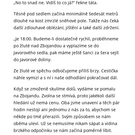
„No to snad ne. Vidíš to co já?“ řekne táta.
Těsně pod sedlem začíná minimálně šedesát metrů
dlouhé na kost zmrzlé sněhové pole. Takže nás čeká
další zdlouhavé oblézání, jištění a také další zdržení.
„Je 18:00. Budeme-li dostatečně rychlí, proběhneme
po žluté nad Zbojandou a vyplazíme se do
Javorového sedla, pak máme ještě šanci za šera sejít
do Javorové doliny.
Ze žluté ve spěchu odbočujeme příliš brzy. Cestička
náhle vymizí a s ní i naše odhodlání pokračovat dál.
Když se zmoženě skulíme dolů, vydáme se pomalu
na Zbojandu. Zvolna se stmívá, proto jakékoli další
hledání už nemá cenu. Oba jsme unavení a těch pár
hodin nestojí ani jednomu z nás za to, abychom se
někde po tmě přerazili. Svým způsobem se nám
oběma uleví. Už se nemusíme nikam sápat a vidina
brzkého odpočinku se nám začíná poměrně líbit.