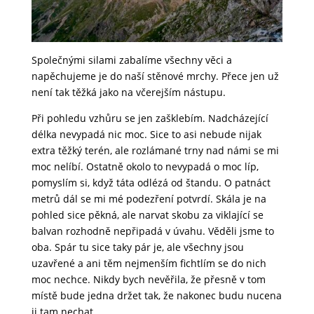
Společnými silami zabalíme všechny věci a
napěchujeme je do naší stěnové mrchy. Přece jen už
není tak těžká jako na včerejším nástupu.
Při pohledu vzhůru se jen zašklebím. Nadcházející
délka nevypadá nic moc. Sice to asi nebude nijak
extra těžký terén, ale rozlámané trny nad námi se mi
moc nelíbí. Ostatně okolo to nevypadá o moc líp,
pomyslím si, když táta odlézá od štandu. O patnáct
metrů dál se mi mé podezření potvrdí. Skála je na
pohled sice pěkná, ale narvat skobu za viklající se
balvan rozhodně nepřipadá v úvahu. Věděli jsme to
oba. Spár tu sice taky pár je, ale všechny jsou
uzavřené a ani těm nejmenším fichtlím se do nich
moc nechce. Nikdy bych nevěřila, že přesně v tom
místě bude jedna držet tak, že nakonec budu nucena
ji tam nechat.