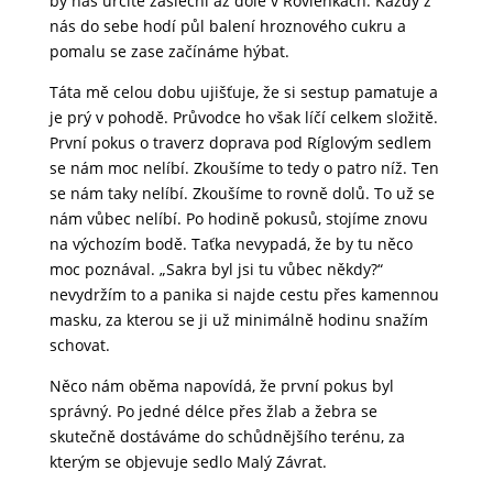
by nás určitě zaslechl až dole v Rovienkách. Každý z
nás do sebe hodí půl balení hroznového cukru a
pomalu se zase začínáme hýbat.
Táta mě celou dobu ujišťuje, že si sestup pamatuje a
je prý v pohodě. Průvodce ho však líčí celkem složitě.
První pokus o traverz doprava pod Ríglovým sedlem
se nám moc nelíbí. Zkoušíme to tedy o patro níž. Ten
se nám taky nelíbí. Zkoušíme to rovně dolů. To už se
nám vůbec nelíbí. Po hodině pokusů, stojíme znovu
na výchozím bodě. Taťka nevypadá, že by tu něco
moc poznával. „Sakra byl jsi tu vůbec někdy?“
nevydržím to a panika si najde cestu přes kamennou
masku, za kterou se ji už minimálně hodinu snažím
schovat.
Něco nám oběma napovídá, že první pokus byl
správný. Po jedné délce přes žlab a žebra se
skutečně dostáváme do schůdnějšího terénu, za
kterým se objevuje sedlo Malý Závrat.