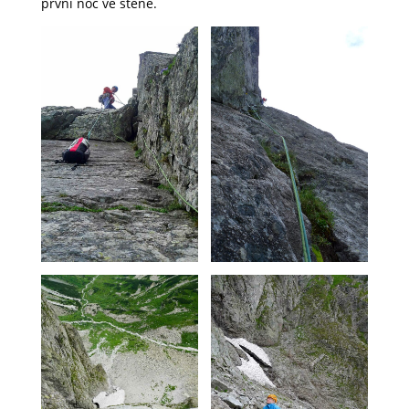
první noc ve stěně.