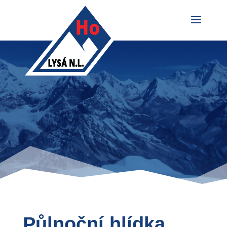
Půlnoční hlídka