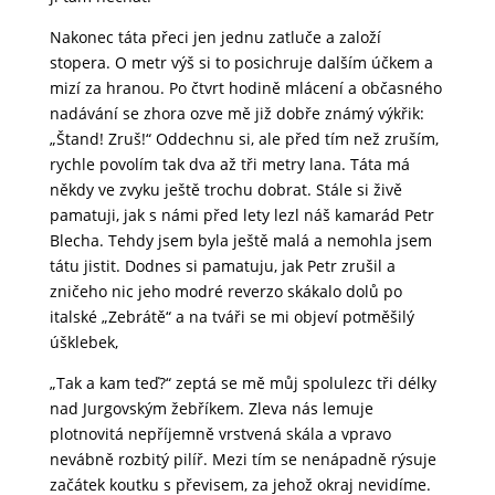
Nakonec táta přeci jen jednu zatluče a založí
stopera. O metr výš si to posichruje dalším účkem a
mizí za hranou. Po čtvrt hodině mlácení a občasného
nadávání se zhora ozve mě již dobře známý výkřik:
„Štand! Zruš!“ Oddechnu si, ale před tím než zruším,
rychle povolím tak dva až tři metry lana. Táta má
někdy ve zvyku ještě trochu dobrat. Stále si živě
pamatuji, jak s námi před lety lezl náš kamarád Petr
Blecha. Tehdy jsem byla ještě malá a nemohla jsem
tátu jistit. Dodnes si pamatuju, jak Petr zrušil a
zničeho nic jeho modré reverzo skákalo dolů po
italské „Zebrátě“ a na tváři se mi objeví potměšilý
úšklebek,
„Tak a kam teď?“ zeptá se mě můj spolulezc tři délky
nad Jurgovským žebříkem. Zleva nás lemuje
plotnovitá nepříjemně vrstvená skála a vpravo
nevábně rozbitý pilíř. Mezi tím se nenápadně rýsuje
začátek koutku s převisem, za jehož okraj nevidíme.