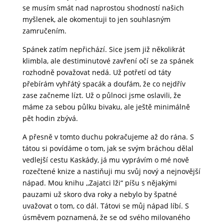
se musím smát nad naprostou shodností našich
myšlenek, ale okomentuji to jen souhlasným
zamručením.
Spánek zatím nepřichází. Sice jsem již několikrát
klimbla, ale destiminutové zavření očí se za spánek
rozhodně považovat nedá. Už potřetí od táty
přebírám vyhřátý spacák a doufám, že co nejdřív
zase začneme lízt. Už o půlnoci jsme oslavili, že
máme za sebou půlku bivaku, ale ještě minimálně
pět hodin zbývá.
A přesně v tomto duchu pokračujeme až do rána. S
tátou si povídáme o tom, jak se svým bráchou dělal
vedlejší cestu Kaskády, já mu vyprávím o mé nově
rozečtené knize a nastiňuji mu svůj nový a nejnovější
nápad. Mou knihu ,,Zajatci lži“ píšu s nějakými
pauzami už skoro dva roky a nebylo by špatné
uvažovat o tom, co dál. Tátovi se můj nápad líbí. S
úsměvem poznamená, že se od svého milovaného