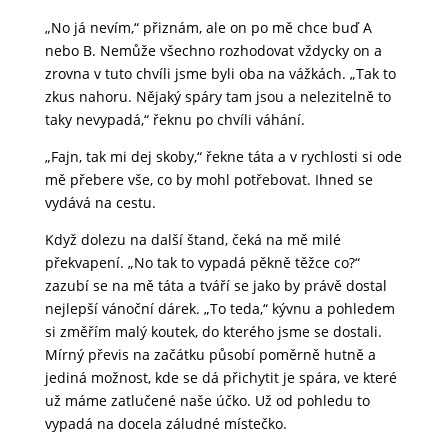
„No já nevím,“ přiznám, ale on po mě chce buď A
nebo B. Nemůže všechno rozhodovat vždycky on a
zrovna v tuto chvíli jsme byli oba na vážkách. „Tak to
zkus nahoru. Nějaký spáry tam jsou a nelezitelně to
taky nevypadá,“ řeknu po chvíli váhání.
„Fajn, tak mi dej skoby,“ řekne táta a v rychlosti si ode
mě přebere vše, co by mohl potřebovat. Ihned se
vydává na cestu.
Když dolezu na další štand, čeká na mě milé
překvapení. „No tak to vypadá pěkně těžce co?“
zazubí se na mě táta a tváří se jako by právě dostal
nejlepší vánoční dárek. „To teda,“ kývnu a pohledem
si změřím malý koutek, do kterého jsme se dostali.
Mírný převis na začátku působí poměrně hutně a
jediná možnost, kde se dá přichytit je spára, ve které
už máme zatlučené naše účko. Už od pohledu to
vypadá na docela záludné místečko.