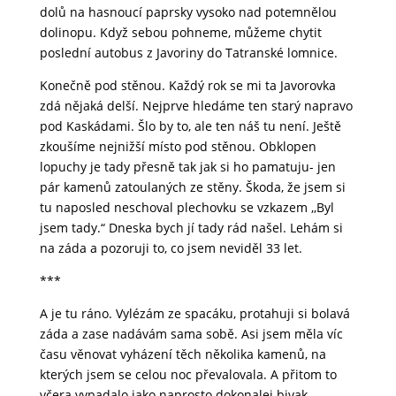
dolů na hasnoucí paprsky vysoko nad potemnělou
dolinopu. Když sebou pohneme, můžeme chytit
poslední autobus z Javoriny do Tatranské lomnice.
Konečně pod stěnou. Každý rok se mi ta Javorovka
zdá nějaká delší. Nejprve hledáme ten starý napravo
pod Kaskádami. Šlo by to, ale ten náš tu není. Ještě
zkoušíme nejnižší místo pod stěnou. Obklopen
lopuchy je tady přesně tak jak si ho pamatuju- jen
pár kamenů zatoulaných ze stěny. Škoda, že jsem si
tu naposled neschoval plechovku se vzkazem ,,Byl
jsem tady.“ Dneska bych jí tady rád našel. Lehám si
na záda a pozoruji to, co jsem neviděl 33 let.
***
A je tu ráno. Vylézám ze spacáku, protahuji si bolavá
záda a zase nadávám sama sobě. Asi jsem měla víc
času věnovat vyházení těch několika kamenů, na
kterých jsem se celou noc převalovala. A přitom to
včera vypadalo jako naprosto dokonalej bivak.