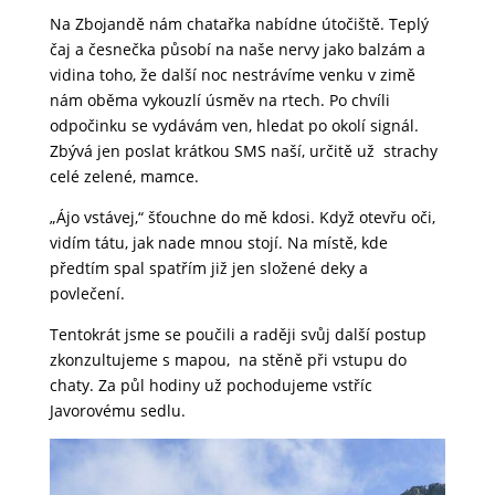
Na Zbojandě nám chatařka nabídne útočiště. Teplý
čaj a česnečka působí na naše nervy jako balzám a
vidina toho, že další noc nestrávíme venku v zimě
nám oběma vykouzlí úsměv na rtech. Po chvíli
odpočinku se vydávám ven, hledat po okolí signál.
Zbývá jen poslat krátkou SMS naší, určitě už strachy
celé zelené, mamce.
„Ájo vstávej,“ šťouchne do mě kdosi. Když otevřu oči,
vidím tátu, jak nade mnou stojí. Na místě, kde
předtím spal spatřím již jen složené deky a
povlečení.
Tentokrát jsme se poučili a raději svůj další postup
zkonzultujeme s mapou, na stěně při vstupu do
chaty. Za půl hodiny už pochodujeme vstříc
Javorovému sedlu.