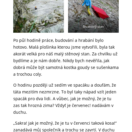
Bivakový stan
Po půl hodině práce, budování a hrabání bylo
hotovo. Malá plošinka kterou jsme vytvořili, byla tak
akorát velká pro náš malý stěnový stan. Za chvilku už
bydlíme a je nám dobře. Nikdy bych nevěřila, jak
dobrá může být samotná kostka goudy se sušenkama
a trochou coly.
O hodinu později už sedím ve spacáku a doufám, že
táta mezitím nezmrzne. To byl taky nápad vzít jeden
spacák pro dva lidi. A vůbec, jak je možný, že je tu
zas tak hrozná zima? Vždyť je červenec! nadávám v
duchu.
„Sakra! Jak je možný, že je tu v červenci taková kosa!“
zanadává můj společník a trochu se zavrtí. V duchu