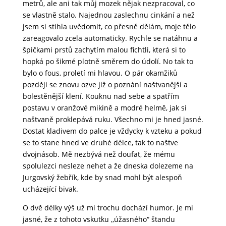
metrů, ale ani tak můj mozek nějak nezpracoval, co
se vlastně stalo. Najednou zaslechnu cinkání a než
jsem si stihla uvědomit, co přesně dělám, moje tělo
zareagovalo zcela automaticky. Rychle se natáhnu a
špičkami prstů zachytím malou fichtli, která si to
hopká po šikmé plotně směrem do údolí. No tak to
bylo o fous, proletí mi hlavou. O pár okamžiků
později se znovu ozve již o poznání naštvanější a
bolestěnější klení. Kouknu nad sebe a spatřím
postavu v oranžové mikině a modré helmě, jak si
naštvaně proklepává ruku. Všechno mi je hned jasné.
Dostat kladivem do palce je vždycky k vzteku a pokud
se to stane hned ve druhé délce, tak to naštve
dvojnásob. Mě nezbývá než doufat, že mému
spolulezci nesleze nehet a že dneska dolezeme na
Jurgovský žebřík, kde by snad mohl být alespoň
ucházející bivak.
O dvě délky výš už mi trochu dochází humor. Je mi
jasné, že z tohoto vskutku ,,úžasného“ štandu