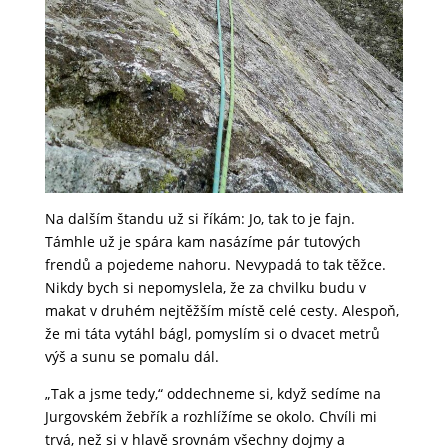
Na dalším štandu už si říkám: Jo, tak to je fajn.
Támhle už je spára kam nasázíme pár tutových
frendů a pojedeme nahoru. Nevypadá to tak těžce.
Nikdy bych si nepomyslela, že za chvilku budu v
makat v druhém nejtěžším místě celé cesty. Alespoň,
že mi táta vytáhl bágl, pomyslím si o dvacet metrů
výš a sunu se pomalu dál.
„Tak a jsme tedy,“ oddechneme si, když sedíme na
Jurgovském žebřík a rozhlížíme se okolo. Chvíli mi
trvá, než si v hlavě srovnám všechny dojmy a