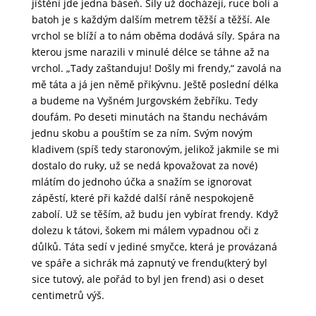
jištění jde jedna báseň. Síly už docházejí, ruce bolí a
batoh je s každým dalším metrem těžší a těžší. Ale
vrchol se blíží a to nám oběma dodává síly. Spára na
kterou jsme narazili v minulé délce se táhne až na
vrchol. „Tady zaštanduju! Došly mi frendy,“ zavolá na
mě táta a já jen němě přikývnu. Ještě poslední délka
a budeme na Vyšném Jurgovském žebříku. Tedy
doufám. Po deseti minutách na štandu nechávám
jednu skobu a pouštím se za ním. Svým novým
kladivem (spíš tedy staronovým, jelikož jakmile se mi
dostalo do ruky, už se nedá kpovažovat za nové)
mlátím do jednoho účka a snažím se ignorovat
zápěstí, které při každé další ráně nespokojeně
zabolí. Už se těším, až budu jen vybírat frendy. Když
dolezu k tátovi, šokem mi málem vypadnou oči z
důlků. Táta sedí v jediné smyčce, která je provázaná
ve spáře a sichrák má zapnutý ve frendu(který byl
sice tutový, ale pořád to byl jen frend) asi o deset
centimetrů výš.