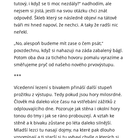
tutový, i když se ti moc nezdály?“ nadhodím, ale
nejsem si jistá, jestli na svou otázku chci znát
odpověď. Škleb který se následně objeví na tátově
tváři mi hned napoví, že nechci. A taky že radši nic
neřekl.
„No, alespoň budeme mít zase o čem psát,“
povzdechnu, když si nahazuji na záda zabalený bágl.
Potom oba dva za tichého hovoru pomalu vyrazíme a
směřujeme pryč od našeho nového prvovýstupu.
***
Vícedenní lezení s bivakem přináší další stupeň
prožitku z výstupu. Tedy pokud jsou hory milosrdné.
Člověk má daleko více času na vstřebání zážitků z
odplouvajícího dne. Pozoruje jak stěna i okolní hory
tonou do tmy i jak se ráno probouzejí. A vztah ke
stěně a k bivaku zůstane po léta daleko silnější.
Mladší lezci tu nasají dojmy, na které pak dlouho
vzpomínají a ti starší si tu vybaví chvíle o kterých si