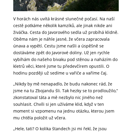
V horách nás uvítá krásné slunečné počasí. Na naší
cestě potkáme několik kamzíků, ale jinak nikde ani
živáčka. Cesta do Javorového sedla už probíhá klidně.
Oběma nám je náhle jasné, že včera zapracovala
únava a vypětí. Cestu jsme našli a úspěšně se
dostáváme zpět do Javorové doliny. Už jen rychle
vybíhám do našeho bivaku pod stěnou a naházím do
kletrů věci, které jsme tu předevčírem opustili. O
hodinu později už sedíme u vařiče a vaříme čaj.
„Nikdy by mě nenapadlo, že budu nakonec rád, že
jsme na tu Zbojandu šli. Tak hezky se to prodloužilo,“
zkonstatoval táta a mě nezbylo nic jiného než
souhlasit. Chvíli si jen užíváme klid, když v ten
moment si vzpomenu na jednu otázku, kterou jsem
mu chtěla položit už včera.
„Hele, tati? O kolika štandech jsi mi řekl, že jsou