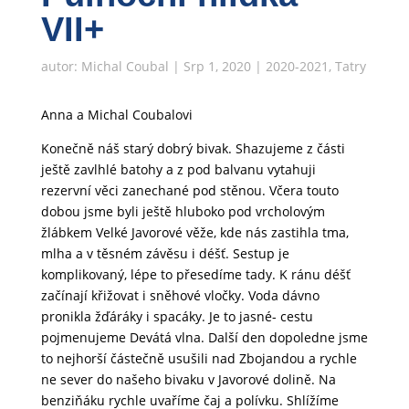
VII+
autor:
Michal Coubal
|
Srp 1, 2020
|
2020-2021
,
Tatry
Anna a Michal Coubalovi
Konečně náš starý dobrý bivak. Shazujeme z části
ještě zavlhlé batohy a z pod balvanu vytahuji
rezervní věci zanechané pod stěnou. Včera touto
dobou jsme byli ještě hluboko pod vrcholovým
žlábkem Velké Javorové věže, kde nás zastihla tma,
mlha a v těsném závěsu i déšť. Sestup je
komplikovaný, lépe to přesedíme tady. K ránu déšť
začínají křižovat i sněhové vločky. Voda dávno
pronikla žďáráky i spacáky. Je to jasné- cestu
pojmenujeme Devátá vlna. Další den dopoledne jsme
to nejhorší částečně usušili nad Zbojandou a rychle
ne sever do našeho bivaku v Javorové dolině. Na
benziňáku rychle uvaříme čaj a polívku. Shlížíme