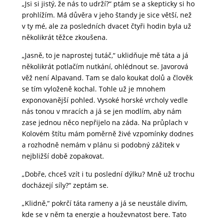
„Jsi si jistý, že nás to udrží?“ ptám se a skepticky si ho
prohlížím. Má důvěra v jeho štandy je sice větší, než
v ty mé, ale za posledních dvacet čtyři hodin byla už
několikrát těžce zkoušena.
„Jasně, to je naprostej tutáč,“ uklidňuje mě táta a já
několikrát potlačím nutkání, ohlédnout se. Javorová
věž není Alpavand. Tam se dalo koukat dolů a člověk
se tím vyloženě kochal. Tohle už je mnohem
exponovanější pohled. Vysoké horské vrcholy vedle
nás tonou v mracích a já se jen modlím, aby nám
zase jednou něco nepřijelo na záda. Na průplach v
Kolovém štítu mám poměrně živé vzpomínky dodnes
a rozhodně nemám v plánu si podobný zážitek v
nejbližší době zopakovat.
„Dobře, chceš vzít i tu poslední dýlku? Mně už trochu
docházejí síly?“ zeptám se.
„Klidně,“ pokrčí táta rameny a já se neustále divím,
kde se v něm ta energie a houževnatost bere. Tato