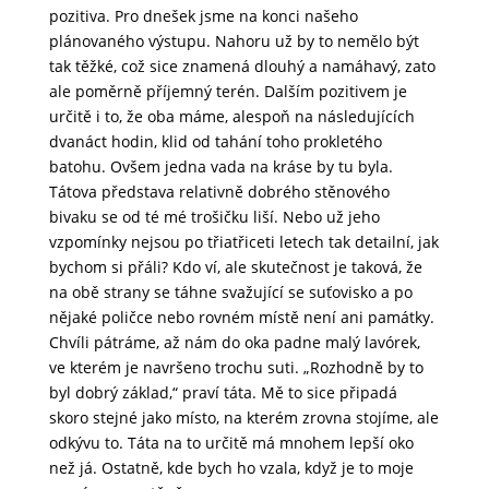
pozitiva. Pro dnešek jsme na konci našeho
plánovaného výstupu. Nahoru už by to nemělo být
tak těžké, což sice znamená dlouhý a namáhavý, zato
ale poměrně příjemný terén. Dalším pozitivem je
určitě i to, že oba máme, alespoň na následujících
dvanáct hodin, klid od tahání toho prokletého
batohu. Ovšem jedna vada na kráse by tu byla.
Tátova představa relativně dobrého stěnového
bivaku se od té mé trošičku liší. Nebo už jeho
vzpomínky nejsou po třiatřiceti letech tak detailní, jak
bychom si přáli? Kdo ví, ale skutečnost je taková, že
na obě strany se táhne svažující se suťovisko a po
nějaké poličce nebo rovném místě není ani památky.
Chvíli pátráme, až nám do oka padne malý lavórek,
ve kterém je navršeno trochu suti. „Rozhodně by to
byl dobrý základ,“ praví táta. Mě to sice připadá
skoro stejné jako místo, na kterém zrovna stojíme, ale
odkývu to. Táta na to určitě má mnohem lepší oko
než já. Ostatně, kde bych ho vzala, když je to moje