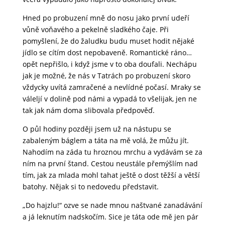
Hned po probuzení mně do nosu jako první udeří
vůně voňavého a pekelně sladkého čaje. Při
pomyšlení, že do žaludku budu muset hodit nějaké
jídlo se cítím dost nepobaveně. Romantické ráno…
opět nepřišlo, i když jsme v to oba doufali. Nechápu
jak je možné, že nás v Tatrách po probuzení skoro
vždycky uvítá zamračené a nevlídné počasí. Mraky se
váleljí v dolině pod námi a vypadá to všelijak, jen ne
tak jak nám doma slibovala předpověď.
O půl hodiny později jsem už na nástupu se
zabaleným báglem a táta na mě volá, že můžu jít.
Nahodím na záda tu hroznou mrchu a vydávám se za
ním na první štand. Cestou neustále přemýšlím nad
tím, jak za mlada mohl tahat ještě o dost těžší a větší
batohy. Nějak si to nedovedu představit.
„Do hajzlu!“ ozve se nade mnou naštvané zanadávání
a já leknutím nadskočím. Sice je táta ode mě jen pár