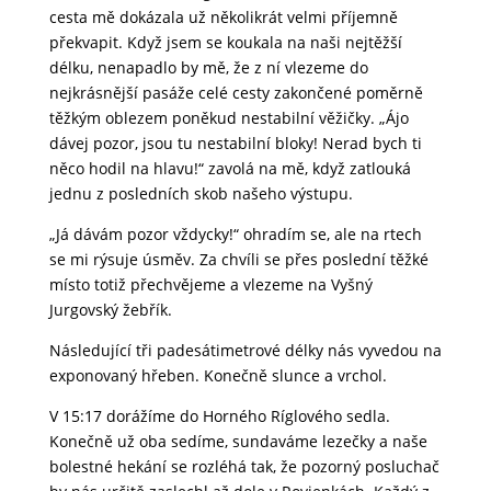
cesta mě dokázala už několikrát velmi příjemně
překvapit. Když jsem se koukala na naši nejtěžší
délku, nenapadlo by mě, že z ní vlezeme do
nejkrásnější pasáže celé cesty zakončené poměrně
těžkým oblezem poněkud nestabilní věžičky. „Ájo
dávej pozor, jsou tu nestabilní bloky! Nerad bych ti
něco hodil na hlavu!“ zavolá na mě, když zatlouká
jednu z posledních skob našeho výstupu.
„Já dávám pozor vždycky!“ ohradím se, ale na rtech
se mi rýsuje úsměv. Za chvíli se přes poslední těžké
místo totiž přechvějeme a vlezeme na Vyšný
Jurgovský žebřík.
Následující tři padesátimetrové délky nás vyvedou na
exponovaný hřeben. Konečně slunce a vrchol.
V 15:17 dorážíme do Horného Ríglového sedla.
Konečně už oba sedíme, sundaváme lezečky a naše
bolestné hekání se rozléhá tak, že pozorný posluchač