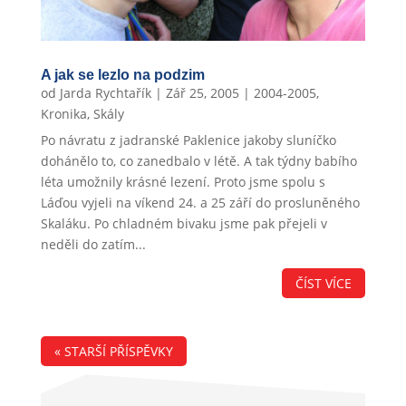
A jak se lezlo na podzim
od
Jarda Rychtařík
|
Zář 25, 2005
|
2004-2005
,
Kronika
,
Skály
Po návratu z jadranské Paklenice jakoby sluníčko
dohánělo to, co zanedbalo v létě. A tak týdny babího
léta umožnily krásné lezení. Proto jsme spolu s
Láďou vyjeli na víkend 24. a 25 září do prosluněného
Skaláku. Po chladném bivaku jsme pak přejeli v
neděli do zatím...
ČÍST VÍCE
« STARŠÍ PŘÍSPĚVKY