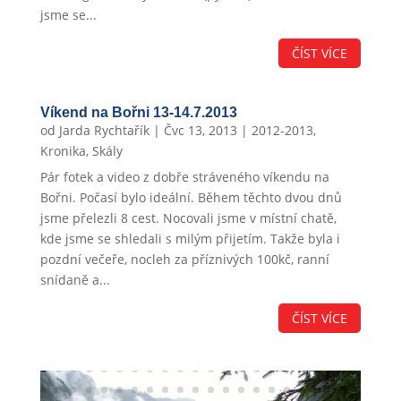
jsme se...
ČÍST VÍCE
Víkend na Bořni 13-14.7.2013
od
Jarda Rychtařík
|
Čvc 13, 2013
|
2012-2013
,
Kronika
,
Skály
Pár fotek a video z dobře stráveného víkendu na
Bořni. Počasí bylo ideální. Během těchto dvou dnů
jsme přelezli 8 cest. Nocovali jsme v místní chatě,
kde jsme se shledali s milým přijetím. Takže byla i
pozdní večeře, nocleh za příznivých 100kč, ranní
snídaně a...
ČÍST VÍCE