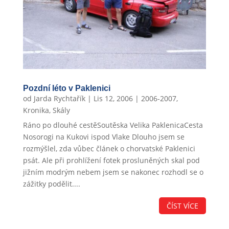
Pozdní léto v Paklenici
od
Jarda Rychtařík
|
Lis 12, 2006
|
2006-2007
,
Kronika
,
Skály
Ráno po dlouhé cestěSoutěska Velika PaklenicaCesta
Nosorogi na Kukovi ispod Vlake Dlouho jsem se
rozmýšlel, zda vůbec článek o chorvatské Paklenici
psát. Ale při prohlížení fotek prosluněných skal pod
jižním modrým nebem jsem se nakonec rozhodl se o
zážitky podělit....
ČÍST VÍCE