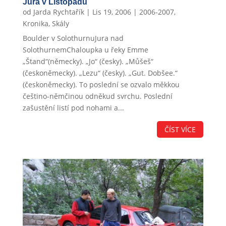
Jura v Listopadu
od
Jarda Rychtařík
|
Lis 19, 2006
|
2006-2007
,
Kronika
,
Skály
Boulder v SolothurnuJura nad
SolothurnemChaloupka u řeky Emme
„Štand“(německy). „Jo“ (česky). „Můšeš“
(českoněmecky). „Lezu“ (česky). „Gut. Dobšee.“
(českoněmecky). To poslední se ozvalo měkkou
češtino-němčinou odněkud svrchu. Poslední
zašustění listí pod nohami a...
ČÍST VÍCE