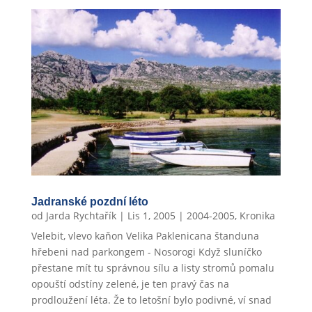
Jadranské pozdní léto
od
Jarda Rychtařík
|
Lis 1, 2005
|
2004-2005
,
Kronika
Velebit, vlevo kaňon Velika Paklenicana štanduna
hřebeni nad parkongem - Nosorogi Když sluníčko
přestane mít tu správnou sílu a listy stromů pomalu
opouští odstíny zelené, je ten pravý čas na
prodloužení léta. Že to letošní bylo podivné, ví snad