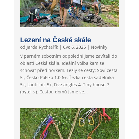
Lezení na České skále
od
Jarda Rychtařík
|
Čvc 6, 2025
|
Novinky
V parném sobotním odpoledni jsme zavítali do
oblasti Česká skála. Ideální volba kam se
schovat před horkem. Lezly se cesty: Soví cesta
5-, Česko-Polsko 1:0 6+, Ťežká cesta sádelníka
5+, Lautr nic 5+, Five angles 4, Tiny house 7
(pytel :-). Cestou domů jsme se...