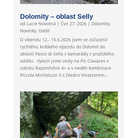
Dolomity – oblast Selly
od
Lucie Novotná
|
Čvn 27, 2026
|
Dolomity
,
Novinky
,
Oddíl
O víkendu 12.- 15.6.2026 jsem se zúčastnil
rychlého, krátkého výjezdu do Dolomit do
oblasti Passo di Sella s kamarády z pražského
oddílu. Vylezli jsme cesty na Piz Ciavazes v
sobotu Rapenfuhre 4+ a v neděli kombinace
Piccola Micheluzzi 5 s Diedro Vinatzerem...