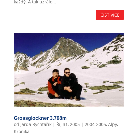
každý. A tak uzrálo...
ČÍST VÍCE
Grossglockner 3.798m
od
Jarda Rychtařík
|
Říj 31, 2005
|
2004-2005
,
Alpy
,
Kronika