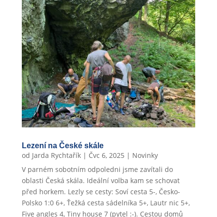
Lezení na České skále
od
Jarda Rychtařík
|
Čvc 6, 2025
|
Novinky
V parném sobotním odpoledni jsme zavítali do
oblasti Česká skála. Ideální volba kam se schovat
před horkem. Lezly se cesty: Soví cesta 5-, Česko-
Polsko 1:0 6+, Ťežká cesta sádelníka 5+, Lautr nic 5+,
Five angles 4, Tiny house 7 (pytel :-). Cestou domů